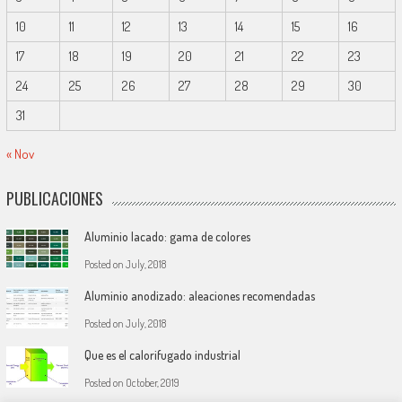
10
11
12
13
14
15
16
17
18
19
20
21
22
23
24
25
26
27
28
29
30
31
« Nov
PUBLICACIONES
Aluminio lacado: gama de colores
Posted on
July, 2018
Aluminio anodizado: aleaciones recomendadas
Posted on
July, 2018
Que es el calorifugado industrial
Posted on
October, 2019