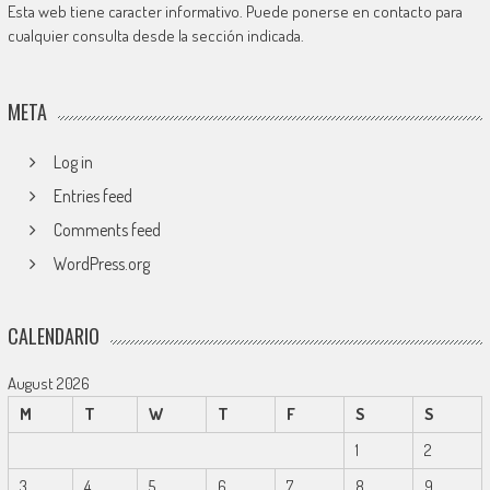
Esta web tiene caracter informativo. Puede ponerse en contacto para
cualquier consulta desde la sección indicada.
META
Log in
Entries feed
Comments feed
WordPress.org
CALENDARIO
August 2026
M
T
W
T
F
S
S
1
2
3
4
5
6
7
8
9